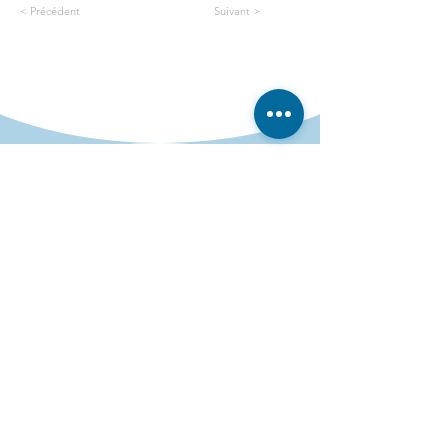
< Précédent
Suivant >
Le plaisir du golf, accessible à tous
niveaux et tous âges.
Services
Cours de golf
École de golf
Stages juniors
Pro Shop