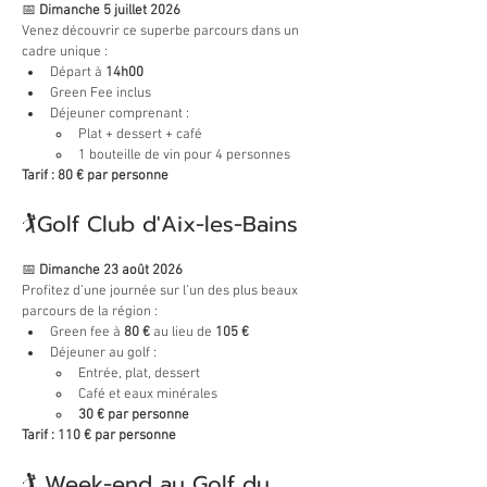
📅 
Dimanche 5 juillet 2026
Venez découvrir ce superbe parcours dans un 
cadre unique :
Départ à 
14h00
Green Fee inclus
Déjeuner comprenant :
Plat + dessert + café
1 bouteille de vin pour 4 personnes
Tarif : 80 € par personne
🏌️Golf Club d'Aix-les-Bains
📅 
Dimanche 23 août 2026
Profitez d’une journée sur l’un des plus beaux 
parcours de la région :
Green fee à 
80 €
 au lieu de 
105 €
Déjeuner au golf :
Entrée, plat, dessert
Café et eaux minérales
30 € par personne
Tarif : 110 € par personne
🏌️ 
Week-end au Golf du 