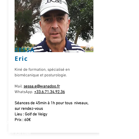
SESSA
Eric
Kiné de formation, spécialisé en
biomécanique et posturologie.
Mail.
sessa.e@wanadoo.fr
WhatsApp.
+33.6.71.34.92.36
Séances de 45min à 1h pour tous niveaux,
sur rendez-vous
Lieu : Golf de Veigy
Prix : 60€
Adoptez les bons gestes pour
performer