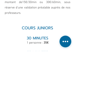
montant de15€/30min ou 30€/60min, sous
réserve d'une validation préalable auprès de nos
professeurs.
COURS JUNIORS
30 MINUTES
1 personne :
35€
55 MINUTES
1 personne :
55€
2 personnes :
60€
3 personnes :
65€
TRACKMAN
1 personne :
70€
2 personnes :
80€
3 personnes :
85€