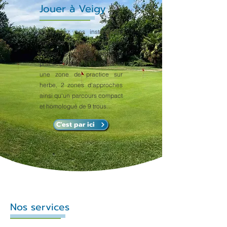
Jouer à Veigy
Découvrez nos installations
sportives incluant : un grand
putting green, 25 tapis de
practices dont 8 couverts et
une zone de practice sur
herbe, 2 zones d'approches
ainsi qu'un parcours compact
et homologué de 9 trous.
C'est par ici
Nos services