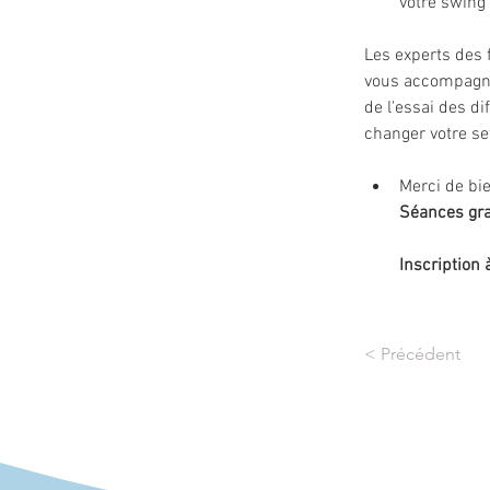
votre swing
Les experts des f
vous accompagnera
de l'essai des d
changer votre se
Merci de bie
Séances gra
Inscription 
< Précédent