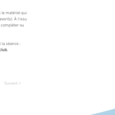
 le matériel qui 
ori(s). À l'issu 
e compléter ou 
t la séance ;
lub. 
Suivant >